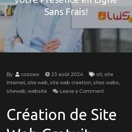
Sans Frais!
By
cossaw
23 août 2024
sit
,
site
internet
,
site web
,
site web creation
,
sites webs
,
on
siteweb
,
website
Leave a Comment
Guide
de
Création de Site
la
Création
de