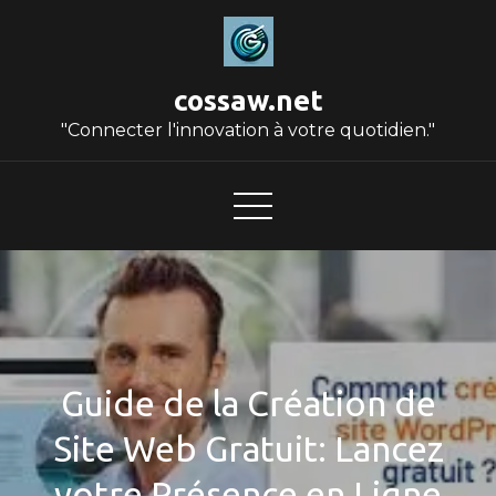
Skip
to
content
cossaw.net
"Connecter l'innovation à votre quotidien."
Guide de la Création de
Site Web Gratuit: Lancez
votre Présence en Ligne