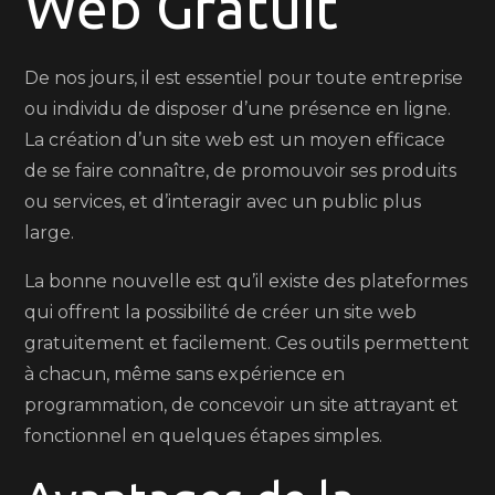
Web Gratuit
Site
Web
De nos jours, il est essentiel pour toute entreprise
Gratuit:
ou individu de disposer d’une présence en ligne.
Lancez
La création d’un site web est un moyen efficace
votre
de se faire connaître, de promouvoir ses produits
Présence
ou services, et d’interagir avec un public plus
en
large.
Ligne
Sans
La bonne nouvelle est qu’il existe des plateformes
Frais!
qui offrent la possibilité de créer un site web
gratuitement et facilement. Ces outils permettent
à chacun, même sans expérience en
programmation, de concevoir un site attrayant et
fonctionnel en quelques étapes simples.