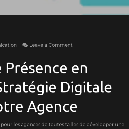
on
cation
Leave a Comment
Optimisez
Votre
e Présence en
Agence
avec
tratégie Digitale
une
Stratégie
otre Agence
Digitale
Performante
el pour les agences de toutes tailles de développer une