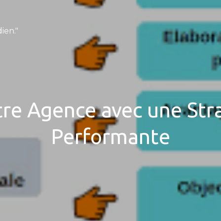
ien."
re Agence avec une Stra
Performante