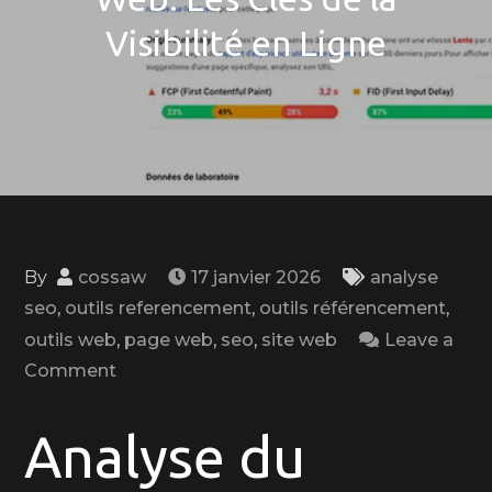
Visibilité en Ligne
By
cossaw
17 janvier 2026
analyse
seo
,
outils referencement
,
outils référencement
,
outils web
,
page web
,
seo
,
site web
Leave a
on
Comment
Analyse
du
Analyse du
Référencement