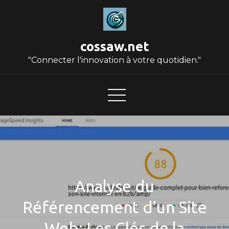
Skip
to
content
cossaw.net
"Connecter l'innovation à votre quotidien."
Analyse du
Référencement d’un Site
Web: Les Clés de la