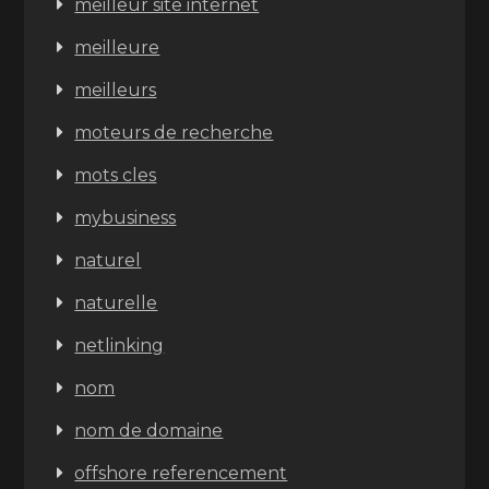
meilleur site internet
meilleure
meilleurs
moteurs de recherche
mots cles
mybusiness
naturel
naturelle
netlinking
nom
nom de domaine
offshore referencement