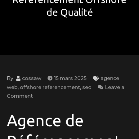
de Qualité
By
cossaw
15 mars 2025
agence
web
,
offshore referencement
,
seo
Leave a
on
Comment
Optimisez
Votre
Agence de
SEO
avec