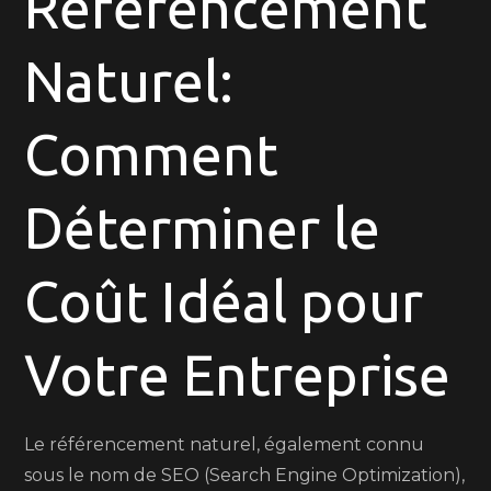
Référencement
Ligne:
Trouvez
Naturel:
le
Tarif
de
Comment
Référencement
Naturel
Déterminer le
Adapté
à
Votre
Coût Idéal pour
Entreprise
Votre Entreprise
Le référencement naturel, également connu
sous le nom de SEO (Search Engine Optimization),