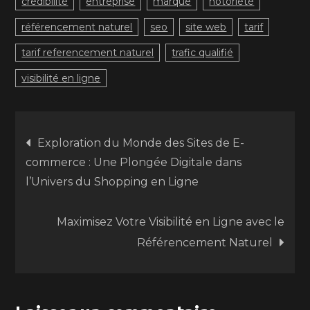
crédibilité
entreprise
marque
notoriété
référencement naturel
seo
site web
tarif
tarif referencement naturel
trafic qualifié
visibilité en ligne
Navigation
Exploration du Monde des Sites de E-
commerce : Une Plongée Digitale dans
de
l’Univers du Shopping en Ligne
l’article
Maximisez Votre Visibilité en Ligne avec le
Référencement Naturel