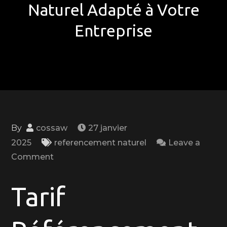
Naturel Adapté à Votre
Entreprise
By
cossaw
27 janvier
2025
referencement naturel
Leave a
on
Comment
Optimisez
Votre
Tarif
Visibilité
en