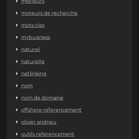
meilleurs
moteurs de recherche
mots cles
mybusiness
naturel
naturelle
netlinking
nom
nom de domaine
offshore referencement
olivier andrieu
outils referencement