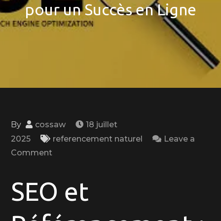
pour un Succès en Ligne
By
cossaw
18 juillet
2025
referencement naturel
Leave a
on
Comment
Maîtrisez
les
SEO et
Clés
du