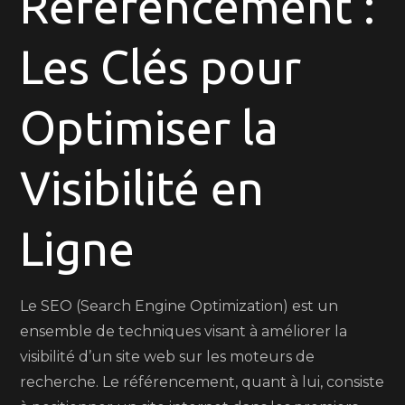
Référencement :
SEO
et
Les Clés pour
du
Référencement
pour
Optimiser la
un
Succès
Visibilité en
en
Ligne
Ligne
Le SEO (Search Engine Optimization) est un
ensemble de techniques visant à améliorer la
visibilité d’un site web sur les moteurs de
recherche. Le référencement, quant à lui, consiste