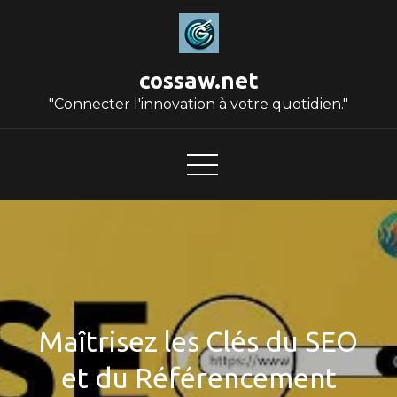
Skip
to
content
cossaw.net
"Connecter l'innovation à votre quotidien."
Maîtrisez les Clés du SEO
et du Référencement