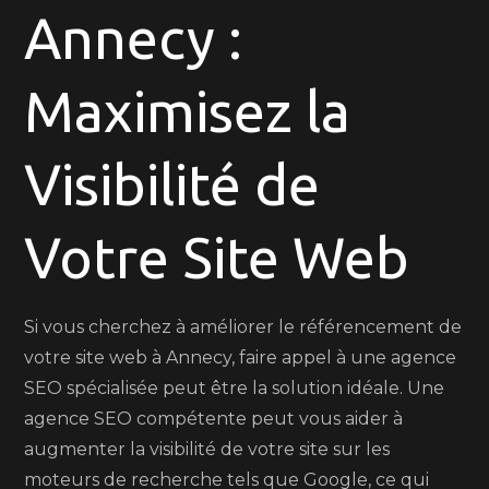
en
Annecy :
Ligne
avec
Maximisez la
une
Agence
SEO
Visibilité de
à
Annecy
Votre Site Web
Si vous cherchez à améliorer le référencement de
votre site web à Annecy, faire appel à une agence
SEO spécialisée peut être la solution idéale. Une
agence SEO compétente peut vous aider à
augmenter la visibilité de votre site sur les
moteurs de recherche tels que Google, ce qui