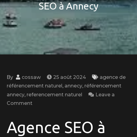
SEO à Annecy
By
cossaw
25 août 2024
agence de
référencement naturel
,
annecy
,
référencement
annecy
,
referencement naturel
Leave a
on
Comment
Boostez
Votre
Agence SEO à
Visibilité