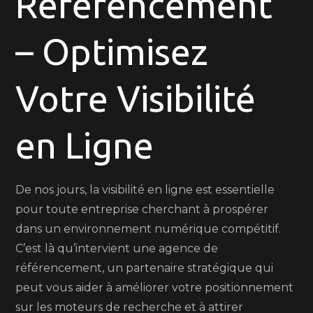
Référencement
avec
– Optimisez
Notre
Agence
de
Votre Visibilité
Référencement
Expert
en Ligne
De nos jours, la visibilité en ligne est essentielle
pour toute entreprise cherchant à prospérer
dans un environnement numérique compétitif.
C’est là qu’intervient une agence de
référencement, un partenaire stratégique qui
peut vous aider à améliorer votre positionnement
sur les moteurs de recherche et à attirer