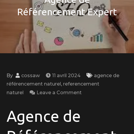
Référencement Expert
By
cossaw
11 avril 2024
agence de
référencement naturel
,
referencement
on
naturel
Leave a Comment
Boostez
Votre
Agence de
Visibilité
en
Ligne