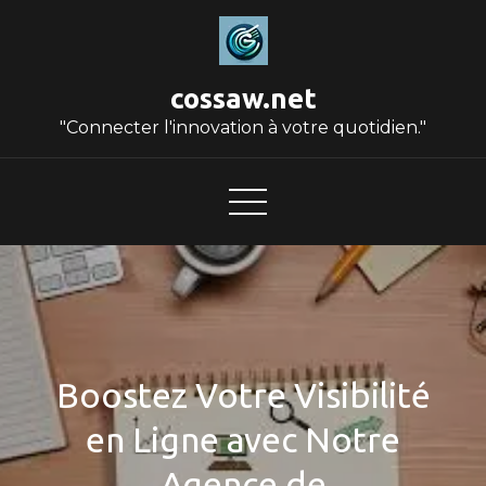
Skip
to
content
cossaw.net
"Connecter l'innovation à votre quotidien."
Boostez Votre Visibilité
en Ligne avec Notre
Agence de