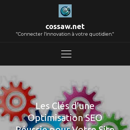
Skip
to
content
cossaw.net
"Connecter l'innovation à votre quotidien."
Les Clés d’une
Optimisation SEO
Réussie pour Votre Site