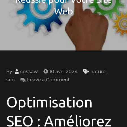
Web
By
cossaw
10 avril 2024
naturel
,
on
seo
Leave a Comment
Les
Clés
Optimisation
d’une
Optimisation
SEO : Améliorez
SEO
Réussie