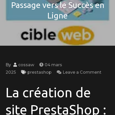
Passage vers le Succès en
Ligne
By
cossaw
04 mars
on
2025
prestashop
Leave a Comment
La
Créati
La création de
d’un
Site
site PrestaShop :
E-
comm