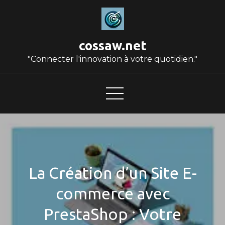
Skip
to
content
cossaw.net
"Connecter l'innovation à votre quotidien."
La Création d’un Site E-
commerce avec
PrestaShop : Votre