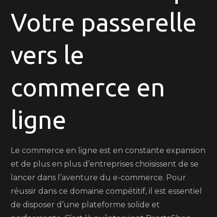
Votre passerelle
avec
Prest
:
vers le
Votre
Passa
commerce en
vers
le
Succè
ligne
en
Ligne
Le commerce en ligne est en constante expansion
et de plus en plus d’entreprises choisissent de se
lancer dans l’aventure du e-commerce. Pour
réussir dans ce domaine compétitif, il est essentiel
de disposer d’une plateforme solide et