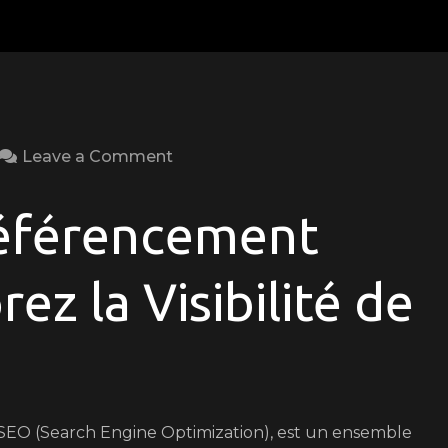
on
Leave a Comment
Maîtrisez
la
éférencement
Technique
de
ez la Visibilité de
Référencement
Naturel
pour
Booster
Votre
SEO (Search Engine Optimization), est un ensemble
Visibilité