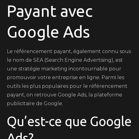
en
Payant avec
Ligne
avec
Google Ads
le
Référencement
Payant
Le référencement payant, également connu sous
Google
le nom de SEA (Search Engine Advertising), est
Ads
une stratégie marketing incontournable pour
promouvoir votre entreprise en ligne. Parmi les
outils les plus populaires pour le référencement
payant, on retrouve Google Ads, la plateforme
publicitaire de Google.
Qu’est-ce que Google
Ads?