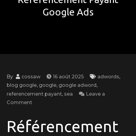
Google Ads
By
cossaw
16 août 2025
adwords
,
blog google
,
google
,
google adword
,
referencement payant
,
sea
Leave a
on
Comment
Optimisez
Votre
Référencement
Visibilité