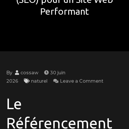
Performant
By
cossaw
30 juin
on
2026
naturel
Leave a Comment
Maîtrisez
les
Le
Clés
du
Référencement
Référence
Naturel