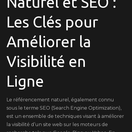
Naturel et SEO :
Référencement
Naturel
Les Clés pour
et
du
SEO
Améliorer la
pour
Booster
Visibilité en
votre
Visibilité
en
Ligne
Ligne
Le référencement naturel, également connu
sous le terme SEO (Search Engine Optimization),
est un ensemble de techniques visant à améliorer
la visibilité d’un site web sur les moteurs de