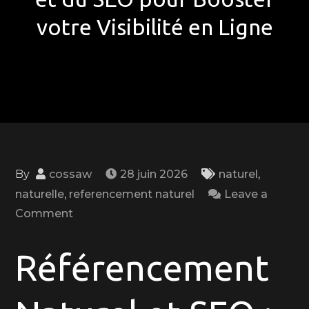
votre Visibilité en Ligne
By
cossaw
28 juin 2026
naturel
,
naturelle
,
referencement naturel
Leave a
on
Comment
Maîtrisez
les
Référencement
Clés
du