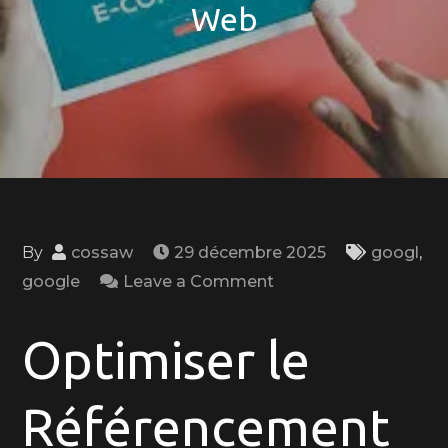
Web
By
cossaw
29 décembre 2025
googl
,
on
google
Leave a Comment
Guide
Pratique
Optimiser le
pour
Bien
Référencement
Référencer
Votre