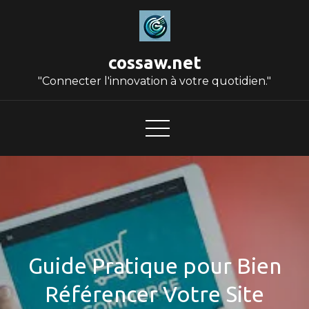
Skip
to
content
cossaw.net
"Connecter l'innovation à votre quotidien."
Guide Pratique pour Bien
Référencer Votre Site