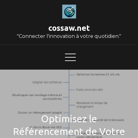
Skip
to
content
cossaw.net
"Connecter l'innovation à votre quotidien."
Optimisez le
Référencement de Votre