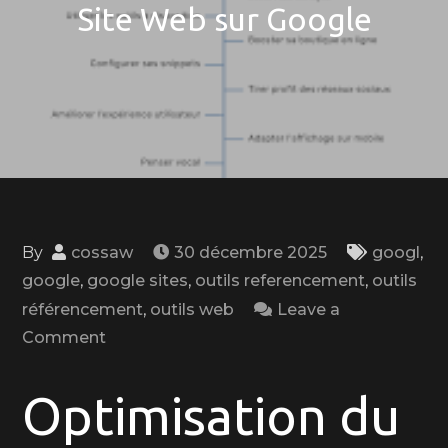
Site Web sur Google
By
cossaw
30 décembre 2025
googl
,
google
,
google sites
,
outils referencement
,
outils
référencement
,
outils web
Leave a
on
Comment
Optimisez
le
Optimisation du
Référencement