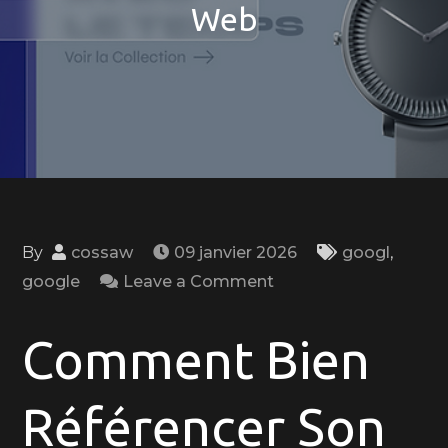
Web
By
cossaw
09 janvier 2026
googl
,
on
google
Leave a Comment
Guide
Pratique
Comment Bien
pour
Bien
Référencer Son
Référencer
Votre