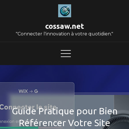
Skip
to
content
cossaw.net
"Connecter l'innovation à votre quotidien."
Guide Pratique pour Bien
Référencer Votre Site