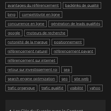
avantages du référencement
backlinks de qualité
bing
compétitivité en ligne
concurrence en ligne
génération de leads qualifiés
google
moteurs de recherche
notoriété de la marque
positionnement
référencement naturel
référencement payant
référencement sur internet
retour sur investissement roi
sea
search engine optimization
seo
site web
trafic organique
trafic qualifié
visibilité
yahoo
Navigation