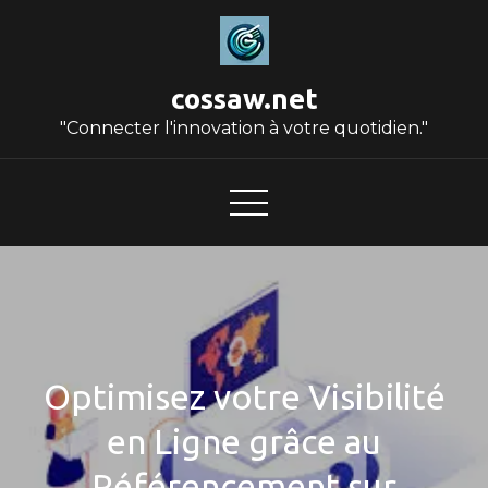
Skip
to
content
cossaw.net
"Connecter l'innovation à votre quotidien."
Optimisez votre Visibilité
en Ligne grâce au
Référencement sur