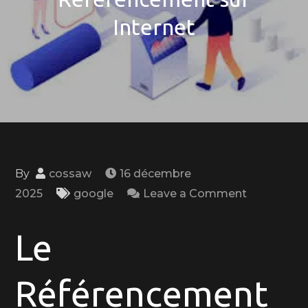
Internet
By
cossaw
16 décembre
on
2025
google
Leave a Comment
Optimisez
votre
Le
Visibilité
en
Référencement
Ligne
grâce