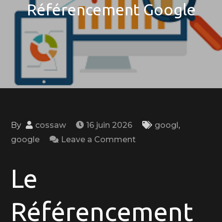
Référencement Google
By
cossaw
16 juin 2026
googl
,
on
google
Leave a Comment
Optimisez
votre
Le
Visibilité
en
Référencement
Ligne
avec