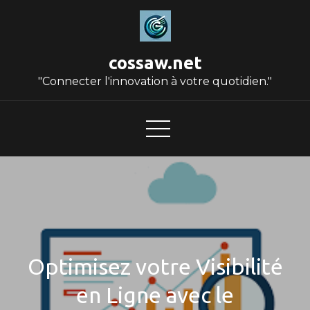
Skip
to
content
cossaw.net
"Connecter l'innovation à votre quotidien."
Optimisez votre Visibilité
en Ligne avec le