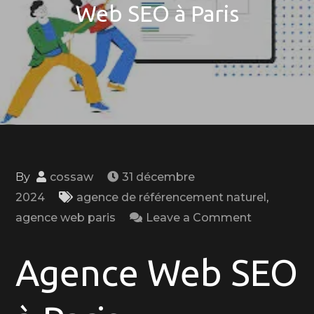
Web SEO à Paris
By
cossaw
31 décembre
2024
agence de référencement naturel
,
on
agence web paris
Leave a Comment
Boostez
Votre
Agence Web SEO
Visibilité
en