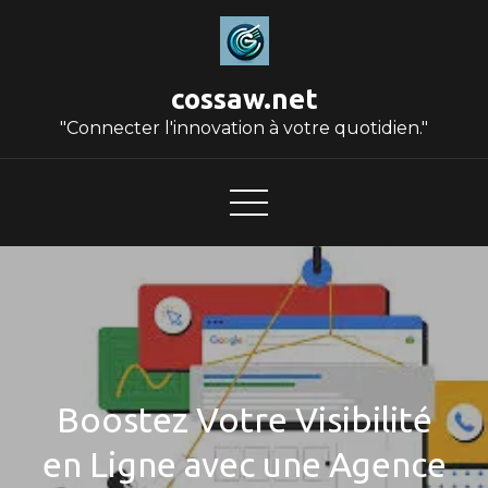
Skip
to
content
cossaw.net
"Connecter l'innovation à votre quotidien."
Boostez Votre Visibilité
en Ligne avec une Agence