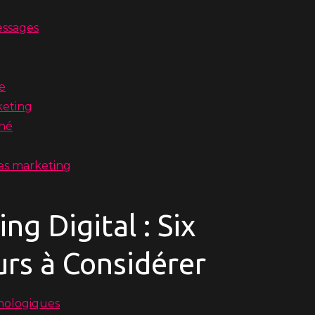
essages
se
keting
ché
es marketing
ng Digital : Six
rs à Considérer
hnologiques