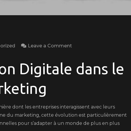
on
orized
Leave a Comment
Les
Enjeux
on Digitale dans le
de
la
keting
Transformation
Digitale
dans
nière dont les entreprises interagissent avec leurs
le
aine du marketing, cette évolution est particulièrement
Marketing
ionnelles pour s’adapter à un monde de plus en plus
Moderne