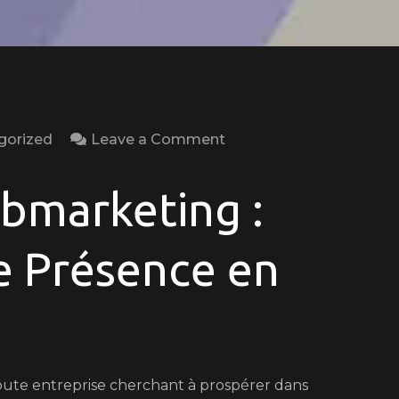
on
gorized
Leave a Comment
Optimisez
Votre
bmarketing :
Présence
en
e Présence en
Ligne
avec
une
Stratégie
de
toute entreprise cherchant à prospérer dans
Webmarketing