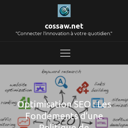
Skip
to
content
cossaw.net
"Connecter l'innovation à votre quotidien."
Optimisation SEO : Les
Fondements d’une
Politique de