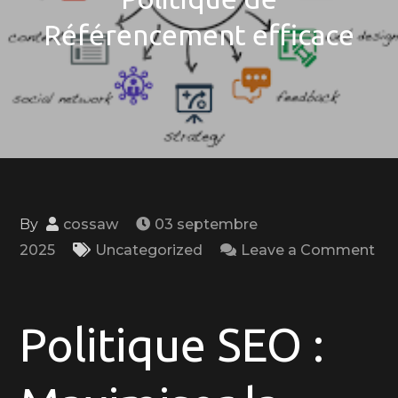
Référencement efficace
By
cossaw
03 septembre
2025
Uncategorized
Leave a Comment
on
Optimisation
SEO
Politique SEO :
:
Les