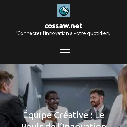
Skip
to
content
cossaw.net
"Connecter l'innovation à votre quotidien."
Équipe Créative : Le
Pouls de l’Innovation