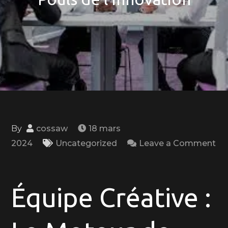
By
cossaw
18 mars
2024
Uncategorized
Leave a Comment
on
Équipe
Créative
Équipe Créative :
:
Le