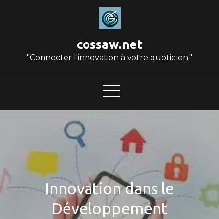
Skip
to
content
cossaw.net
"Connecter l'innovation à votre quotidien."
Innovation dans le
Développement