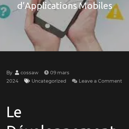
d’Applications Mobiles
By
cossaw
09 mars
2024
Uncategorized
Leave a Comment
on
Innovation
dans
Le
le
Développement