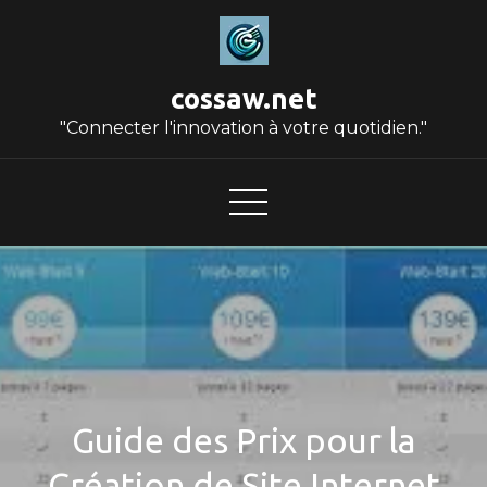
Skip
to
content
cossaw.net
"Connecter l'innovation à votre quotidien."
Guide des Prix pour la
Création de Site Internet