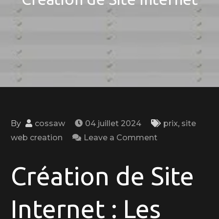
By
cossaw
04 juillet 2024
prix
,
site
on
web creation
Leave a Comment
Guide
des
Création de Site
Prix
pour
Internet : Les
la
Création