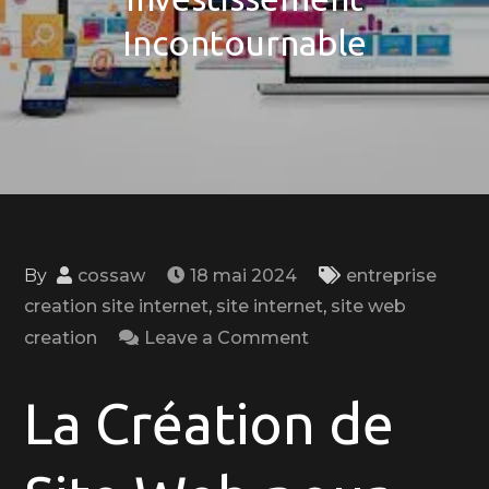
Incontournable
By
cossaw
18 mai 2024
entreprise
creation site internet
,
site internet
,
site web
on
creation
Leave a Comment
La
Création
La Création de
de
Site
Web