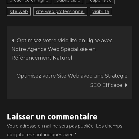
présence en ligne
public cible
responsive
site web
site web professionnel
visibilité
Navigation
Optimisez Votre Visibilité en Ligne avec
Notre Agence Web Spécialisée en
de
Référencement Naturel
l’article
Optimisez votre Site Web avec une Stratégie
SEO Efficace
Laisser un commentaire
Votre adresse e-mail ne sera pas publiée.
Les champs
obligatoires sont indiqués avec
*