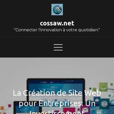
Skip
to
content
cossaw.net
"Connecter l'innovation à votre quotidien."
La Création de Site Web
pour Entreprises: Un
Investissement