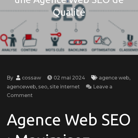
Qualité
By
cossaw
02 mai 2024
agence web
,
agenceweb
,
seo
,
site internet
Leave a
on
Comment
Maximisez
Votre
Agence Web SEO
Visibilité
en