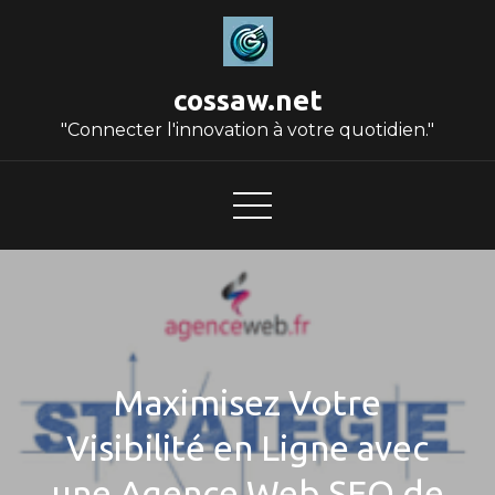
Skip
to
content
cossaw.net
"Connecter l'innovation à votre quotidien."
Maximisez Votre
Visibilité en Ligne avec
une Agence Web SEO de