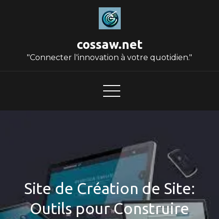
Skip
to
content
cossaw.net
"Connecter l'innovation à votre quotidien."
Site de Création de Site:
Outils pour Construire