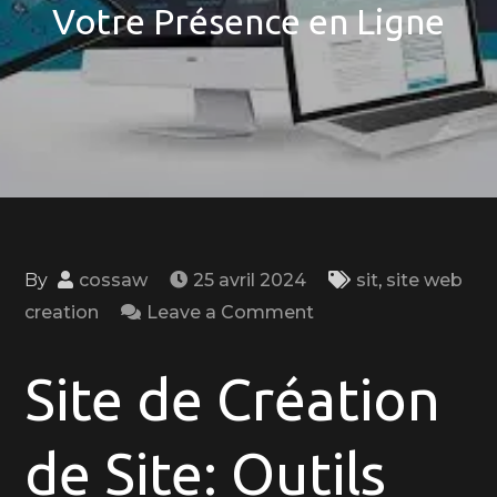
Votre Présence en Ligne
By
cossaw
25 avril 2024
sit
,
site web
on
creation
Leave a Comment
Site
de
Site de Création
Création
de
de Site: Outils
Site:
Outils