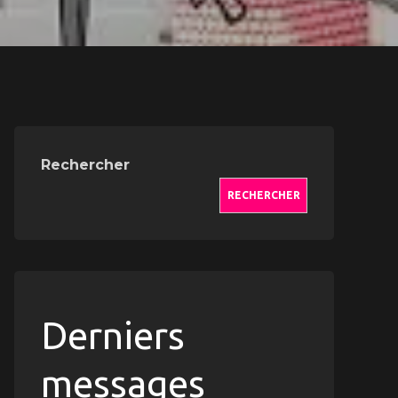
Rechercher
RECHERCHER
Derniers
n,
messages
pement