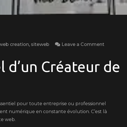
on
 web creation
,
siteweb
Leave a Comment
Le
Métier
el d’un Créateur de
de
Créateur
de
Site
Web
ssentiel pour toute entreprise ou professionnel
:
nt numérique en constante évolution. C’est là
Conceptio
ite web.
Dévelop