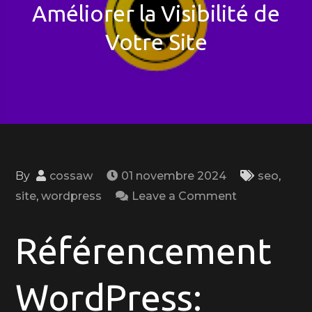
Améliorer la Visibilité de
Votre Site
By
cossaw
01 novembre 2024
seo
,
on
site
,
wordpress
Leave a Comment
Optimisez
le
Référencement
Référenceme
WordPress
WordPress:
pour
Améliorer