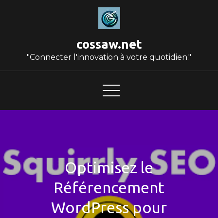
Skip
to
content
cossaw.net
"Connecter l'innovation à votre quotidien."
Optimisez le
Référencement
WordPress pour