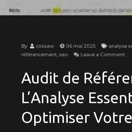
By
cossaw
06 mai 2025
analyse s
on
référencement
,
seo
Leave a Comment
Op
Vo
Audit de Référe
Vis
en
L’Analyse Essent
Li
av
Optimiser Votre 
un
Au
de