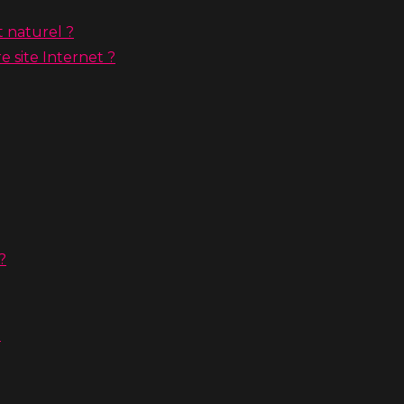
t naturel ?
 site Internet ?
?
?