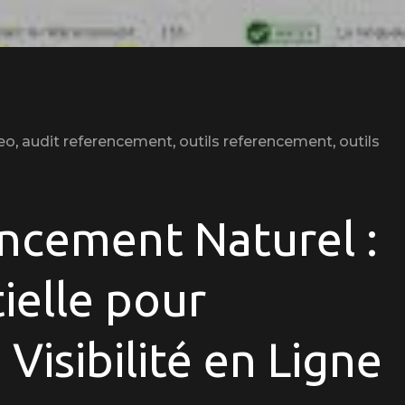
eo
,
audit referencement
,
outils referencement
,
outils
timisez
tre
ncement Naturel :
ibilité
ielle pour
gne
ec
Visibilité en Ligne
dit