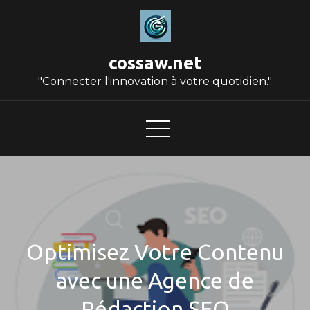
Skip
to
content
cossaw.net
"Connecter l'innovation à votre quotidien."
Optimisez Votre Contenu
avec une Agence de
Rédaction SEO