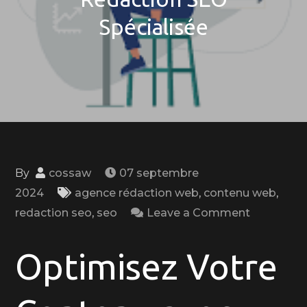
Spécialisée
By
cossaw
07 septembre
2024
agence rédaction web
,
contenu web
,
on
redaction seo
,
seo
Leave a Comment
Optimise
Votre
Optimisez Votre
Contenu
avec