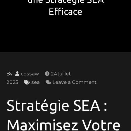
Efficace
By
cossaw
24 juillet
on
2025
sea
Leave a Comment
Maximisez
Votre
Stratégie SEA :
Visibilité
en
Maximisez Votre
Ligne
avec