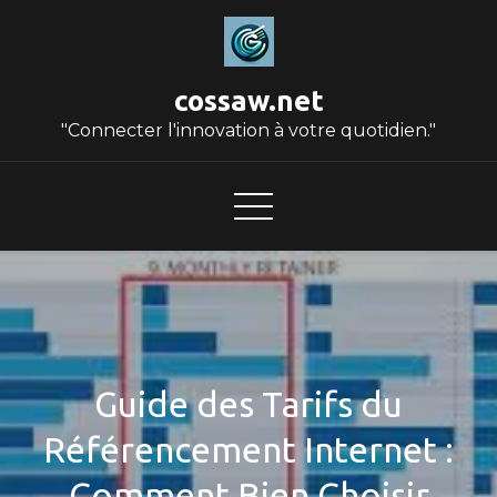
Skip
to
content
cossaw.net
"Connecter l'innovation à votre quotidien."
Guide des Tarifs du
Référencement Internet :
Comment Bien Choisir