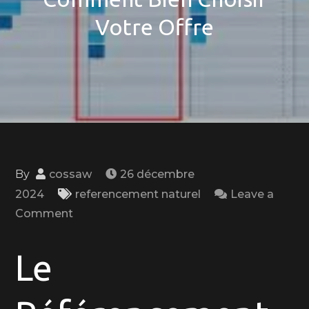
Votre Offre
By
cossaw
26 décembre
2024
referencement naturel
Leave a
on
Comment
Guide
des
Le
Tarifs
du