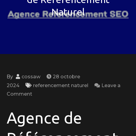
Naturel
By
cossaw
28 octobre
2024
referencement naturel
Leave a
on
Comment
Optimisez
Votre
Agence de
Visibilité
en