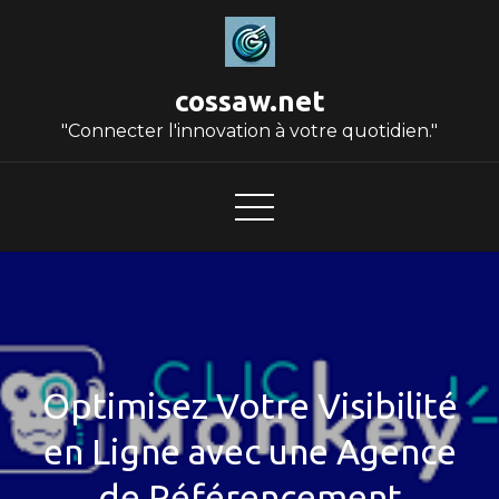
Skip
to
content
cossaw.net
"Connecter l'innovation à votre quotidien."
Optimisez Votre Visibilité
en Ligne avec une Agence
de Référencement