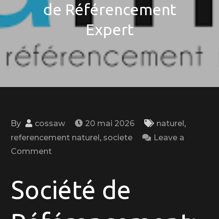
de Référencement
Expert
By
cossaw
20 mai 2026
naturel
,
referencement naturel
,
societe
Leave a
on
Comment
Maximisez
la
Société de
Visibilité
de