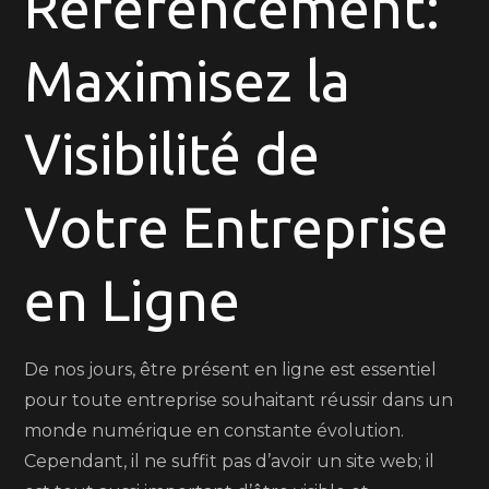
Référencement:
Votre
Entreprise
Maximisez la
en
Ligne
avec
Visibilité de
une
Société
Votre Entreprise
de
Référencement
Expert
en Ligne
De nos jours, être présent en ligne est essentiel
pour toute entreprise souhaitant réussir dans un
monde numérique en constante évolution.
Cependant, il ne suffit pas d’avoir un site web; il