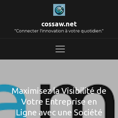
Skip
to
content
cossaw.net
"Connecter l'innovation à votre quotidien."
Maximisez la Visibilité de
Votre Entreprise en
Ligne avec une Société