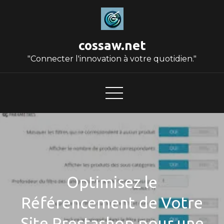
Skip
to
content
cossaw.net
"Connecter l'innovation à votre quotidien."
Optimisez le
Référencement de Votre
Site Prestashop pour une