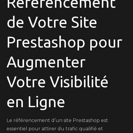
Référencement
Votre
Site
de Votre Site
Prestashop
pour
une
Prestashop pour
Visibilité
Maximale
Augmenter
Votre Visibilité
en Ligne
Le référencement d’un site Prestashop est
essentiel pour attirer du trafic qualifié et