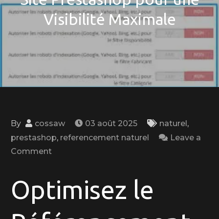
Visibilité Maximale
By
cossaw
03 août 2025
naturel
,
prestashop
,
referencement naturel
Leave a
on
Comment
Optimisez
le
Optimisez le
Référencement
de