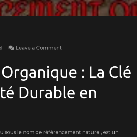
on
l
Leave a Comment
Maximisez
Votre
Organique : La Clé
Visibilité
en
ité Durable en
Ligne
avec
le
Référencement
Organique
 sous le nom de référencement naturel, est un