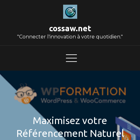
Skip
to
content
cossaw.net
"Connecter l'innovation à votre quotidien."
Maximisez votre
Référencement Naturel