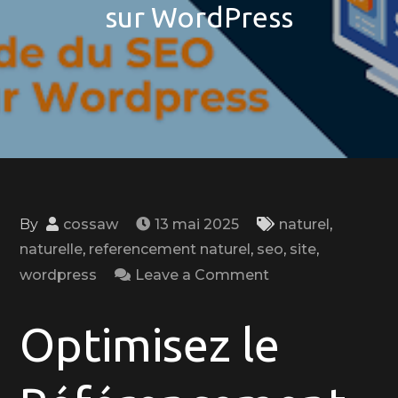
sur WordPress
By
cossaw
13 mai 2025
naturel
,
naturelle
,
referencement naturel
,
seo
,
site
,
on
wordpress
Leave a Comment
Maximisez
votre
Optimisez le
Référencement
Naturel
sur