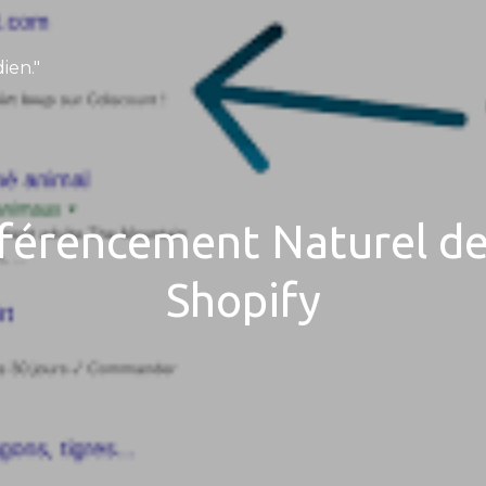
ien."
éférencement Naturel de
Shopify