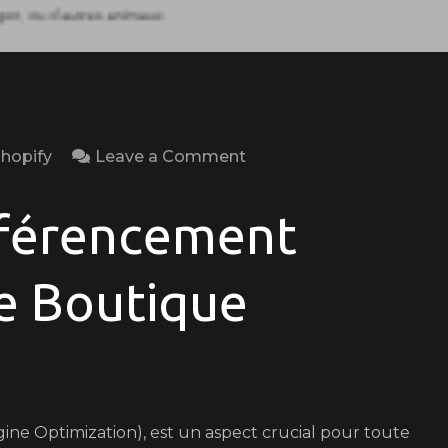
on
shopify
Leave a Comment
Optimisez
le
éférencement
Référencement
Naturel
e Boutique
de
Votre
Boutique
Shopify
ne Optimization), est un aspect crucial pour toute