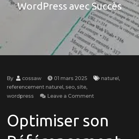
WordPress avec Succès
By
cossaw
01 mars 2025
naturel
,
referencement naturel
,
seo
,
site
,
on
wordpress
Leave a Comment
Comment
Optimiser
Optimiser son
Son
Référencement
WordPress