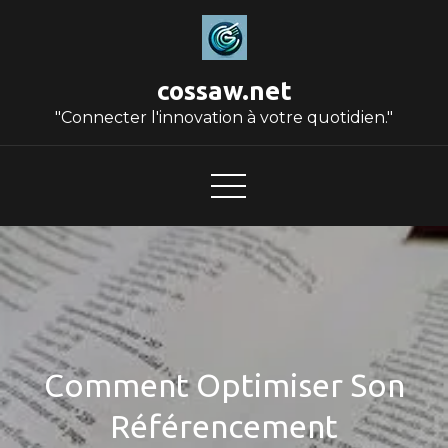
Skip
to
content
cossaw.net
"Connecter l'innovation à votre quotidien."
Comment Optimiser Son
Référencement