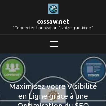
Skip
to
content
cossaw.net
"Connecter l'innovation à votre quotidien."
Maximisez votre Visibilité
en Ligne grâce à une
Optimisation du SEO