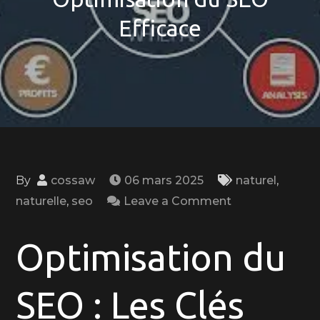
Efficace
By
cossaw
06 mars 2025
naturel
,
on
naturelle
,
seo
Leave a Comment
Maximisez
votre
Optimisation du
Visibilité
en
SEO : Les Clés
Ligne
grâce