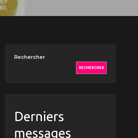
er
Rechercher
RECHERCHER
cement
Derniers
s
messages