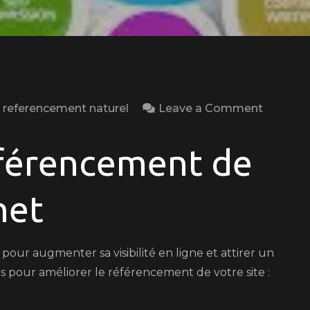
on
,
referencement naturel
Leave a Comment
Optimis
le
éférencement de
Référen
de
net
Votre
Site
Internet:
pour augmenter sa visibilité en ligne et attirer un
Conseils
ces pour améliorer le référencement de votre site :
Efficace