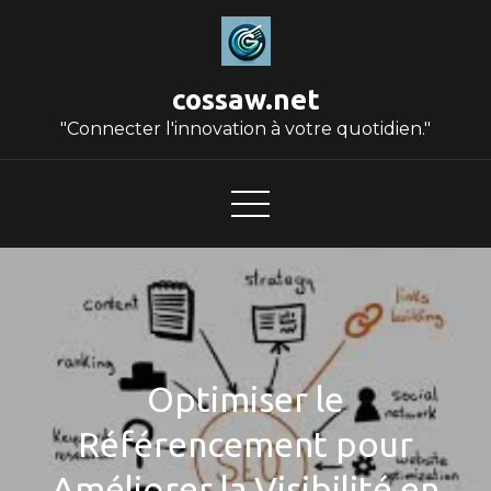
Skip
to
content
cossaw.net
"Connecter l'innovation à votre quotidien."
Optimiser le
Référencement pour
Améliorer la Visibilité en