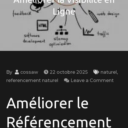
Ligne
By
cossaw
22 octobre 2025
naturel
,
on
referencement naturel
Leave a Comment
Optim
le
Améliorer le
Référ
pour
Référencement
Améli
la