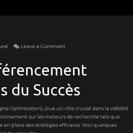
on
urel
Leave a Comment
Conseils
pour
éférencement
Améliorer
le
és du Succès
Référencement
Naturel
de
 Optimization), joue un rôle crucial dans la visibilité
Votre
sitionnement sur les moteurs de recherche tels que
Site
e en place des stratégies efficaces. Voici quelques
Web