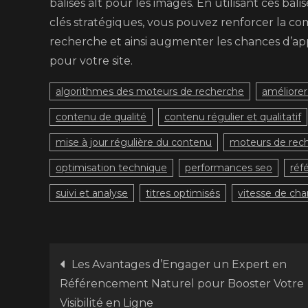
balises alt pour les images. En utilisant ces ba
clés stratégiques, vous pouvez renforcer la 
recherche et ainsi augmenter les chances d’app
pour votre site.
algorithmes des moteurs de recherche
améliorer
contenu de qualité
contenu régulier et qualitatif
mise à jour régulière du contenu
moteurs de rec
optimisation technique
performances seo
réf
suivi et analyse
titres optimisés
vitesse de ch
Navigation
Les Avantages d’Engager un Expert en
Référencement Naturel pour Booster Votre
Visibilité en Ligne