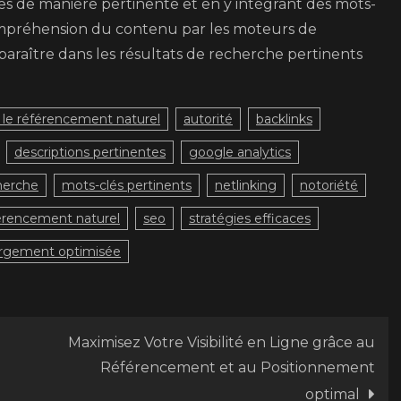
lises de manière pertinente et en y intégrant des mots-
compréhension du contenu par les moteurs de
araître dans les résultats de recherche pertinents
 le référencement naturel
autorité
backlinks
descriptions pertinentes
google analytics
herche
mots-clés pertinents
netlinking
notoriété
érencement naturel
seo
stratégies efficaces
argement optimisée
Maximisez Votre Visibilité en Ligne grâce au
Référencement et au Positionnement
optimal