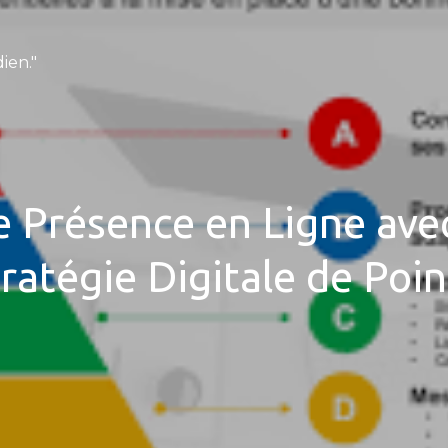
ien."
e Présence en Ligne ave
ratégie Digitale de Poi