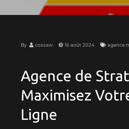
By
cossaw
16 août 2024
agence m
on
Optimisez
Votre
Agence de Straté
Présence
en
Maximisez Votr
Ligne
avec
Ligne
une
Agence
de