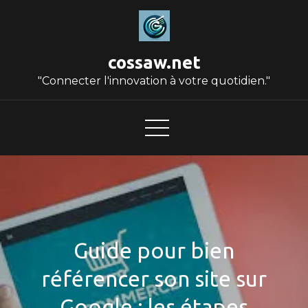
Skip
to
content
cossaw.net
"Connecter l'innovation à votre quotidien."
Guide pour bien
référencer son site sur
Google : les étapes