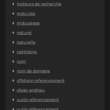
moteurs de recherche
mots cles
mybusiness
naturel
naturelle
netlinking
nom
nom de domaine
offshore referencement
olivier andrieu
outils referencement
outils référencement