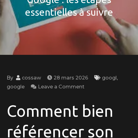
essentielles à suivre
By
cossaw
28 mars 2026
googl
,
on
google
Leave a Comment
Guide
pour
Comment bien
bien
référencer
référencer son
son
site