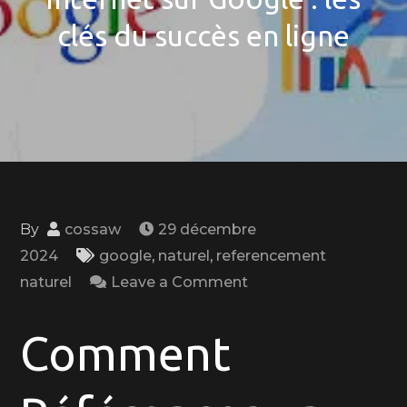
clés du succès en ligne
By
cossaw
29 décembre
2024
google
,
naturel
,
referencement
on
naturel
Leave a Comment
Comment
bien
Comment
référencer
son