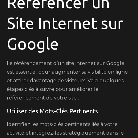
Référencer un
site
internet
Site Internet sur
sur
Google
:
Google
les
clés
du
Le référencement d’un site internet sur Google
succès
est essentiel pour augmenter sa visibilité en ligne
en
et attirer davantage de visiteurs. Voici quelques
ligne
étapes clés à suivre pour améliorer le
référencement de votre site :
Utiliser des Mots-Clés Pertinents
Identifiez les mots-clés pertinents liés à votre
activité et intégrez-les stratégiquement dans le