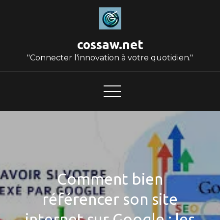
Skip
to
content
cossaw.net
"Connecter l'innovation à votre quotidien."
Comment bien
référencer son site
internet sur Google : les