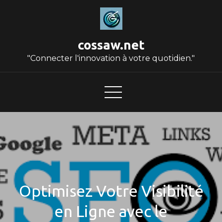
Skip
to
content
cossaw.net
"Connecter l'innovation à votre quotidien."
Optimisez Votre Visibilité
en Ligne avec le