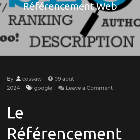
Référencement Web
By
cossaw
09 août
on
2024
google
Leave a Comment
Optimisez
Votre
Le
Visibilité
en
Référencement
Ligne
avec